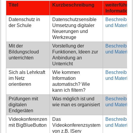
Titel
Kurzbeschreibung
weiterführe
Information
Datenschutz in
Datenschutzsensible
Beschreibun
der Schule
Umsetzung digitaler
und Material
Neuerungen und
Werkzeuge
Mit der
Vorstellung der
Beschreibun
Bildungscloud
Funktionen, Ideen zur
und Material
unterrichten
Anbindung an
Unterricht
Sich als Lehrkraft
Wie kommen
Beschreibun
im Netz
Information
und Material
orientieren
automatisch? Wie
kann ich filtern?
Prüfungen mit
Was möglich ist und
Beschreibun
digitalen
wie man es organisiert
und Material
Endgeräten
Videokonferenzen
Das
Beschreibun
mit BigBlueButton
Videokonferenzsystem
und Material
von z.B. IServ