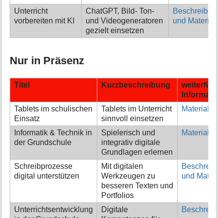
Unterricht
ChatGPT, Bild- Ton-
Beschreibun
vorbereiten mit KI
und Videogeneratoren
und Material
gezielt einsetzen
Nur in Präsenz
Titel
Kurzbeschreibung
weiterfüh
Informati
Tablets im schulischen
Tablets im Unterricht
Material
Einsatz
sinnvoll einsetzen
Informatik & Technik in
Spielerisch und
Material
der Grundschule
integrativ digitale
Grundlagen erlernen
Schreibprozesse
Mit digitalen
Beschreib
digital unterstützen
Werkzeugen zu
und Materi
besseren Texten und
Portfolios
Unterrichtsentwicklung
Digitale
Beschreib