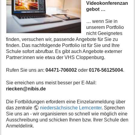
Videokonferenzan
i
gebot …
o
n
… wenn Sie in
e
n
unserem Portfolio
z
nicht Geeignetes
u
finden, versuchen wir, passende Angebote für Sie zu
r
finden. Das nachfolgende Portfolio ist für Sie und Ihre
S
Schule sofort abrufbar. Es gibt auch Angebote externer
e
Partner:innen wie etwa der VHS Cloppenburg.
i
t
Rufen Sie uns an:
04471-706002
oder
0176-56125004
.
e
Sie erreichen uns meist besser per E-Mail:
riecken@nibis.de
Die Fortbildungen erfordern eine Einzelanmeldung über
das zentrale
niedersächsische Lerncenter
. Sprechen
Sie uns an - wir organisieren so schnell wie möglich eine
Ausschreibung und schicken Ihnen bzw. Ihrer Schule den
Anmeldelink.