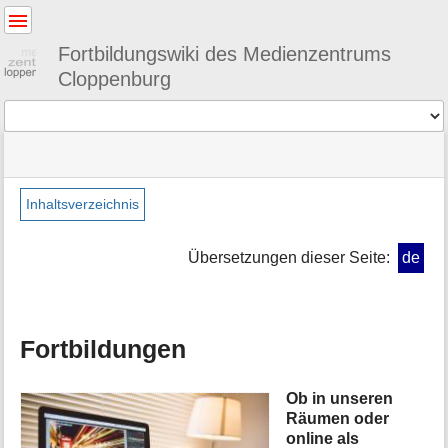
Benutzer-
Werkzeuge
Fortbildungswiki des Medienzentrums
Cloppenburg
Werkzeuge
Navigationsmenüs
Seitenstatus
Standortanzeiger
Sie
und
befinden
Suche
»
Seiten-
sich
fortbildung
Werkzeuge
Inhaltsverzeichnis
hier:
M
e
Übersetzungen dieser Seite:
de
t
a
i
n
Fortbildungen
f
o
r
Ob in unseren
m
Räumen oder
a
online als
t