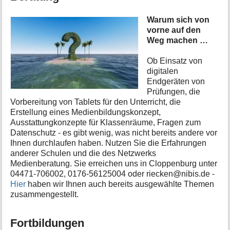
i
o
Warum sich von
n
vorne auf den
e
Weg machen …
n
z
Ob Einsatz von
u
digitalen
r
Endgeräten von
S
Prüfungen, die
e
Vorbereitung von Tablets für den Unterricht, die
i
Erstellung eines Medienbildungskonzept,
t
Ausstattungkonzepte für Klassenräume, Fragen zum
e
Datenschutz - es gibt wenig, was nicht bereits andere vor
Ihnen durchlaufen haben. Nutzen Sie die Erfahrungen
anderer Schulen und die des Netzwerks
Medienberatung. Sie erreichen uns in Cloppenburg unter
04471-706002, 0176-56125004 oder riecken@nibis.de -
Hier
haben wir Ihnen auch bereits ausgewählte Themen
zusammengestellt.
Fortbildungen