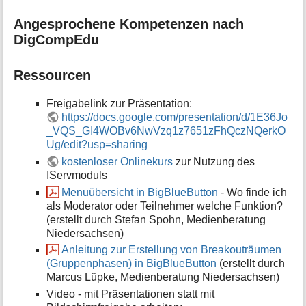
Angesprochene Kompetenzen nach
DigCompEdu
Ressourcen
Freigabelink zur Präsentation:
https://docs.google.com/presentation/d/1E36Jo
_VQS_GI4WOBv6NwVzq1z7651zFhQczNQerkO
Ug/edit?usp=sharing
kostenloser Onlinekurs
zur Nutzung des
IServmoduls
Menuübersicht in BigBlueButton
- Wo finde ich
als Moderator oder Teilnehmer welche Funktion?
(erstellt durch Stefan Spohn, Medienberatung
Niedersachsen)
Anleitung zur Erstellung von Breakouträumen
(Gruppenphasen) in BigBlueButton
(erstellt durch
Marcus Lüpke, Medienberatung Niedersachsen)
Video - mit Präsentationen statt mit