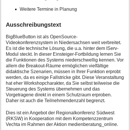
i
Weitere Termine in Planung
o
n
e
Ausschreibungstext
n
z
BigBlueButton ist als OpenSource-
u
Videokonferenzsystem in Niedersachsen weit verbreitet.
r
S
Es ist die technische Lösung, die u.a. hinter dem IServ-
e
Modul steckt. In dieser Einsteiger-Fortbildung lernen Sie
i
die Funktionen des Systems niederschwellig kennen. Vor
t
allem die Breakout-Räume ermöglichen vielfältige
e
didaktische Szenarien, müssen in Ihrer Funktion erprobt
werden, da es einige Fallstricke gibt. Diese Veranstaltung
hat eher Workshopcharakter, da Sie selbst teilweise die
Steuerung des Systems übernehmen und das
Vorgetragene direkt in einem Schutzraum erproben.
Daher ist auch die Teilnehmendenzahl begrenzt.
Dies ist ein Angebot der Regionalkonferenz Südwest
(RKSW) in Kooperation mit dem Kompetenzzentrum
Vechta im Rahmen der Aktion medienberatung_online.