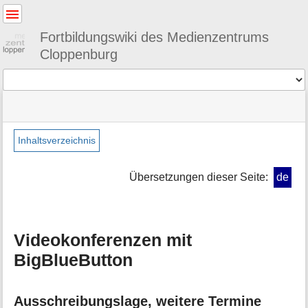
Benutzer-
Werkzeuge
Fortbildungswiki des Medienzentrums
Cloppenburg
Werkzeuge
Navigationsmenüs
Seitenstatus
Standortanzeiger
Sie
und
befinden
Suche
»
Seiten-
sich
webtools
Werkzeuge
Inhaltsverzeichnis
hier:
»
M
bbb
e
Übersetzungen dieser Seite:
de
t
a
i
n
Videokonferenzen mit
f
o
BigBlueButton
r
m
a
Ausschreibungslage, weitere Termine
t