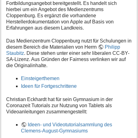
Fortbildungsangebot bereitgestellt. Es handelt sich
i
hierbei um ein Angebot des Medienzentrums
o
Cloppenburg. Es ergänzt die vorhandene
n
Herstellerdokumentation von Apple auf Basis von
e
n
Erfahrungen aus diesem Landkreis.
z
u
Das Medienzentrum Cloppenburg nutzt für Schulungen in
r
diesem Bereich die Materialien von Herrn
Philipp
S
Staubitz
. Diese stehen unter einer sehr liberalen CC-BY-
e
SA-Lizenz. Aus Gründen der Fairness verlinken wir auf
i
die Originalinhalte.
t
e
Einsteigerthemen
Ideen für Fortgeschrittene
Christian Eckhardt hat für sein Gymnasium in der
Coronazeit Tutorials zur Nutzung von Tablets als
Videoanleitungen zusammengestellt:
Ideen- und Videotutorialsammlung des
Clemens-August-Gymnasiums