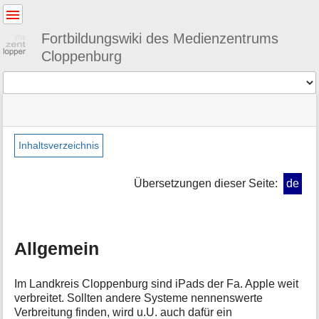
Benutzer-
Werkzeuge
Fortbildungswiki des Medienzentrums
Cloppenburg
Werkzeuge
Navigationsmenüs
Seitenstatus
Standortanzeiger
Sie
und
befinden
Suche
»
Seiten-
sich
tablet
Werkzeuge
Inhaltsverzeichnis
hier:
»
M
allgemein
e
Übersetzungen dieser Seite:
de
t
a
i
n
Allgemein
f
o
r
Im Landkreis Cloppenburg sind iPads der Fa. Apple weit
m
verbreitet. Sollten andere Systeme nennenswerte
a
Verbreitung finden, wird u.U. auch dafür ein
t