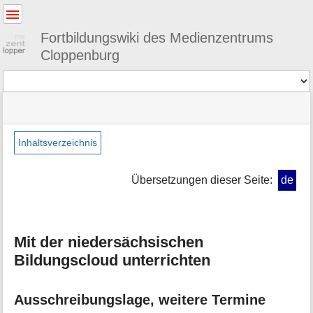
Benutzer-
Werkzeuge
Fortbildungswiki des Medienzentrums
Cloppenburg
Werkzeuge
Navigationsmenüs
Seitenstatus
Standortanzeiger
Sie
und
befinden
Suche
»
Seiten-
sich
didaktik
Werkzeuge
Inhaltsverzeichnis
hier:
»
M
nbc
e
Übersetzungen dieser Seite:
de
t
a
i
n
Mit der niedersächsischen
f
o
Bildungscloud unterrichten
r
m
a
Ausschreibungslage, weitere Termine
t