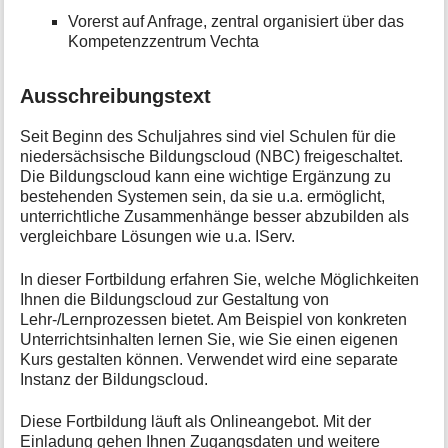
i
Vorerst auf Anfrage, zentral organisiert über das
o
Kompetenzzentrum Vechta
n
e
n
Ausschreibungstext
z
u
Seit Beginn des Schuljahres sind viel Schulen für die
r
niedersächsische Bildungscloud (NBC) freigeschaltet.
S
Die Bildungscloud kann eine wichtige Ergänzung zu
e
bestehenden Systemen sein, da sie u.a. ermöglicht,
i
unterrichtliche Zusammenhänge besser abzubilden als
t
vergleichbare Lösungen wie u.a. IServ.
e
In dieser Fortbildung erfahren Sie, welche Möglichkeiten
Ihnen die Bildungscloud zur Gestaltung von
Lehr-/Lernprozessen bietet. Am Beispiel von konkreten
Unterrichtsinhalten lernen Sie, wie Sie einen eigenen
Kurs gestalten können. Verwendet wird eine separate
Instanz der Bildungscloud.
Diese Fortbildung läuft als Onlineangebot. Mit der
Einladung gehen Ihnen Zugangsdaten und weitere