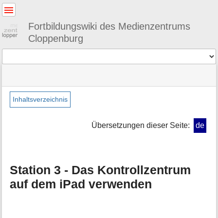
Benutzer-
Werkzeuge
Fortbildungswiki des Medienzentrums
Cloppenburg
Werkzeuge
Navigationsmenüs
Seitenstatus
Standortanzeiger
Sie
und
befinden
Suche
»
Seiten-
sich
schuelerinnen
Werkzeuge
Inhaltsverzeichnis
hier:
»
M
ipadrallye03
e
Übersetzungen dieser Seite:
de
t
a
i
n
Station 3 - Das Kontrollzentrum
f
o
auf dem iPad verwenden
r
m
a
t