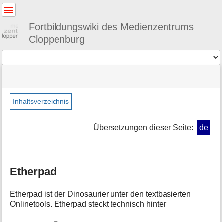
Benutzer-
Werkzeuge
Fortbildungswiki des Medienzentrums
Cloppenburg
Werkzeuge
Navigationsmenüs
Seitenstatus
Standortanzeiger
Sie
und
befinden
Suche
»
Seiten-
sich
webtools
Werkzeuge
Inhaltsverzeichnis
hier:
»
M
etherpad
e
Übersetzungen dieser Seite:
de
t
a
i
n
Etherpad
f
o
r
Etherpad ist der Dinosaurier unter den textbasierten
m
Onlinetools. Etherpad steckt technisch hinter
a
t