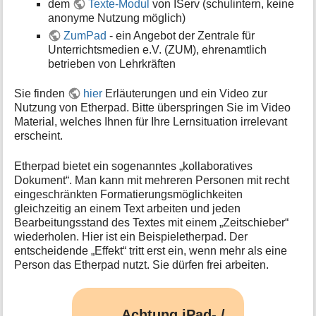
dem
Texte-Modul
von IServ (schulintern, keine
i
anonyme Nutzung möglich)
o
ZumPad
- ein Angebot der Zentrale für
n
Unterrichtsmedien e.V. (ZUM), ehrenamtlich
e
n
betrieben von Lehrkräften
z
u
Sie finden
hier
Erläuterungen und ein Video zur
r
Nutzung von Etherpad. Bitte überspringen Sie im Video
S
Material, welches Ihnen für Ihre Lernsituation irrelevant
e
erscheint.
i
t
Etherpad bietet ein sogenanntes „kollaboratives
e
Dokument“. Man kann mit mehreren Personen mit recht
eingeschränkten Formatierungsmöglichkeiten
gleichzeitig an einem Text arbeiten und jeden
Bearbeitungsstand des Textes mit einem „Zeitschieber“
wiederholen. Hier ist ein Beispieletherpad. Der
entscheidende „Effekt“ tritt erst ein, wenn mehr als eine
Person das Etherpad nutzt. Sie dürfen frei arbeiten.
Achtung iPad- /