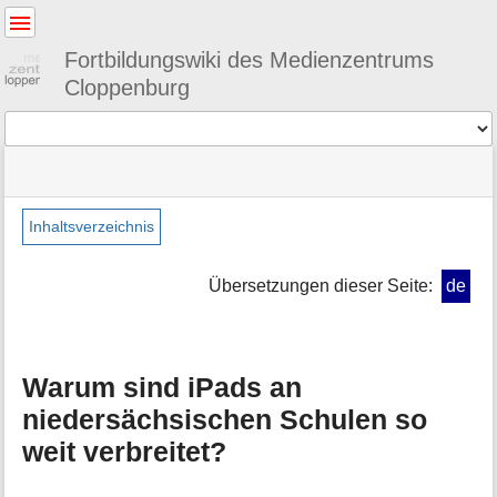
Benutzer-
Werkzeuge
Fortbildungswiki des Medienzentrums
Cloppenburg
Werkzeuge
Navigationsmenüs
Seitenstatus
Standortanzeiger
Sie
und
befinden
Suche
»
Seiten-
sich
tabletklassefaq3
Werkzeuge
Inhaltsverzeichnis
hier:
»
M
warumipads
e
Übersetzungen dieser Seite:
de
t
a
i
n
Warum sind iPads an
f
o
niedersächsischen Schulen so
r
weit verbreitet?
m
a
t