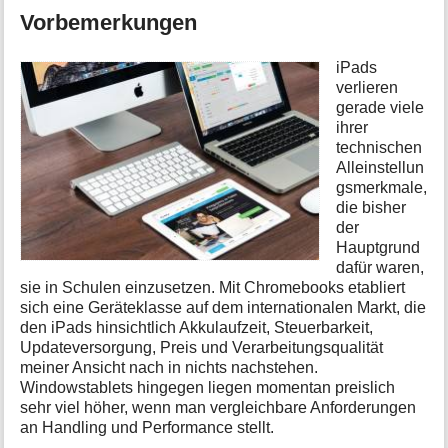
i
Vorbemerkungen
o
n
iPads
e
verlieren
n
gerade viele
z
ihrer
u
r
technischen
S
Alleinstellun
e
gsmerkmale,
i
die bisher
t
der
e
Hauptgrund
dafür waren,
sie in Schulen einzusetzen. Mit Chromebooks etabliert
sich eine Geräteklasse auf dem internationalen Markt, die
den iPads hinsichtlich Akkulaufzeit, Steuerbarkeit,
Updateversorgung, Preis und Verarbeitungsqualität
meiner Ansicht nach in nichts nachstehen.
Windowstablets hingegen liegen momentan preislich
sehr viel höher, wenn man vergleichbare Anforderungen
an Handling und Performance stellt.