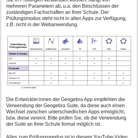
i
mehreren Parametern ab, u.a. den Beschlüssen der
o
zuständigen Fachschaften an Ihrer Schule. Der
n
Prüfungsmodus steht nicht in allen Apps zur Verfügung,
e
z.B. nicht in der Webanwendung.
n
z
u
r
S
e
i
t
e
Die Entwickler:innen der Geogebra App empfehlen die
Verwendung der Geogebra Suite, da diese auch einen
Wechsel zwischen unterschiedlichen Apps ermöglicht,
bzw. diese vereint. Bitte prüfen Sie, ob die Verwendung
der Suite an Ihrer Schule formal möglich ist.
Alles zum Prüfungsmodus ist in diesem YouTube-Video