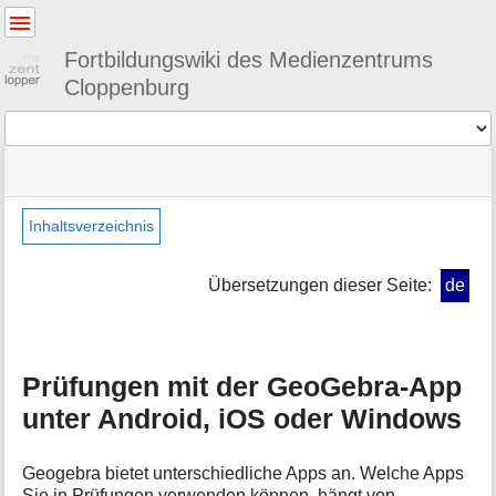
Benutzer-
Werkzeuge
Fortbildungswiki des Medienzentrums
Cloppenburg
Werkzeuge
Navigationsmenüs
Seitenstatus
Standortanzeiger
Sie
und
befinden
Suche
»
Seiten-
sich
recht
Werkzeuge
Inhaltsverzeichnis
hier:
»
M
pruefungendigital
e
»
Übersetzungen dieser Seite:
de
t
geogebraandroid
a
i
n
Prüfungen mit der GeoGebra-App
f
o
unter Android, iOS oder Windows
r
m
a
Geogebra bietet unterschiedliche Apps an. Welche Apps
t
Sie in Prüfungen verwenden können, hängt von