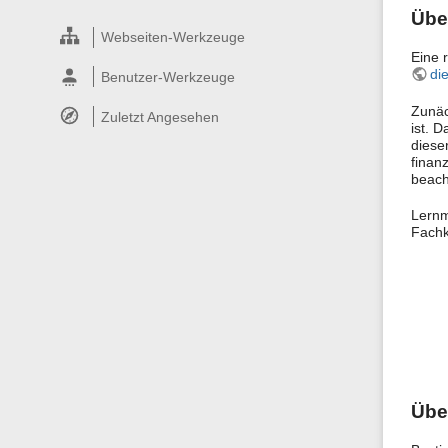
Über
Webseiten-Werkzeuge
Eine 
di
Benutzer-Werkzeuge
Zunäc
Zuletzt Angesehen
ist. 
dieser
finanz
beacht
Lernm
Fachk
Übe