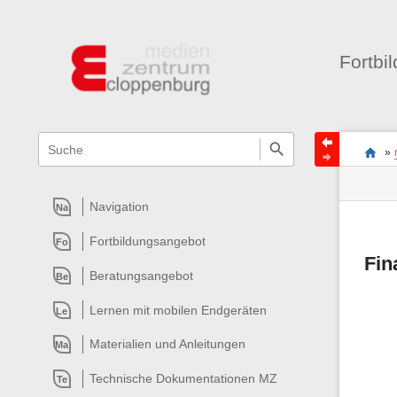
Fortbi
Navigationsmenüs
Wikiübergreifende
Seite
Stand
Sie
Schnellsuche
und
»
befind
Seiten
Suche
sich
Werk
hier:
Navigation
Na
Fortbildungsangebot
Fo
Fin
Beratungsangebot
Be
Lernen mit mobilen Endgeräten
Le
Materialien und Anleitungen
Ma
Technische Dokumentationen MZ
Te