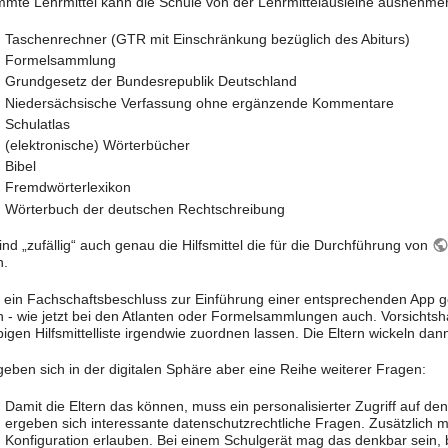
mmte Lehrmittel kann die Schule von der Lehrmittelausleihe ausnehmen.
Taschenrechner (GTR mit Einschränkung bezüglich des Abiturs)
Formelsammlung
Grundgesetz der Bundesrepublik Deutschland
Niedersächsische Verfassung ohne ergänzende Kommentare
Schulatlas
(elektronische) Wörterbücher
Bibel
Fremdwörterlexikon
Wörterbuch der deutschen Rechtschreibung
ind „zufällig“ auch genau die Hilfsmittel die für die Durchführung von
n.
ein Fachschaftsbeschluss zur Einführung einer entsprechenden App gefas
n - wie jetzt bei den Atlanten oder Formelsammlungen auch. Vorsichtsha
bigen Hilfsmittelliste irgendwie zuordnen lassen. Die Eltern wickeln dan
geben sich in der digitalen Sphäre aber eine Reihe weiterer Fragen:
Damit die Eltern das können, muss ein personalisierter Zugriff auf den
ergeben sich interessante datenschutzrechtliche Fragen. Zusätzlich
Konfiguration erlauben. Bei einem Schulgerät mag das denkbar sein, be