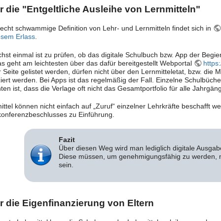
 die "Entgeltliche Ausleihe von Lernmitteln"
recht schwammige Definition von Lehr- und Lernmitteln findet sich in
esem Erlass
.
hst einmal ist zu prüfen, ob das digitale Schulbuch bzw. App der Begier
Das geht am leichtesten über das dafür bereitgestellt Webportal
https
 Seite gelistet werden, dürfen nicht über den Lernmitteletat, bzw. die M
iert werden. Bei Apps ist das regelmäßig der Fall. Einzelne Schulbücher 
en ist, dass die Verlage oft nicht das Gesamtportfolio für alle Jahrgäng
ittel können nicht einfach auf „Zuruf“ einzelner Lehrkräfte beschafft 
onferenzbeschlusses zu Einführung.
Fazit
Über diesen Weg wird man lediglich digitale Ausga
Diese müssen, um genehmigungsfähig zu werden, m
sein.
r die Eigenfinanzierung von Eltern