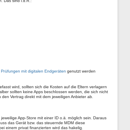
 Das sind i.d.R.:
Prüfungen mit digitalen Endgeräten
genutzt werden
st wird, sollten sich die Kosten auf die Eltern verlagern
lber sollten keine Apps beschlossen werden, die sich nicht
n den Vertrag direkt mit dem jeweiligen Anbieter ab.
 jeweilige App-Store mit einer ID o.ä. möglich sein. Daraus
 muss das Gerät bzw. das steuernde MDM diese
i einem privat finanzierten wird das hakelig.