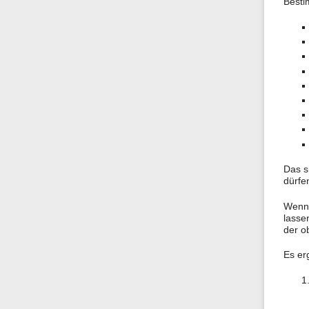
Besti
Das s
dürfe
Wenn 
lasse
der o
Es er