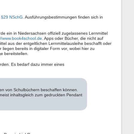
n
e
n
z
§29 NSchG
. Ausführungsbestimmungen finden sich in
u
r
S
de ein in Niedersachsen offiziell zugelassenes Lernmittel
e
://www.book4school.de
. Apps oder Bücher, die nicht auf
i
ittel aus der entgeltlichen Lernmittelausleihe beschafft oder
t
liegen bereits in digitaler Form vor, wobei hier zu
e
e bereitstellen.
werden. Es bedarf dazu immer eines
ben von Schulbüchern beschaffen können.
eist inhaltsgleich zum gedruckten Pendant