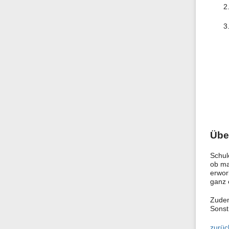
Übe
Schul
ob ma
erwor
ganz e
Zudem
Sonst 
zurüc