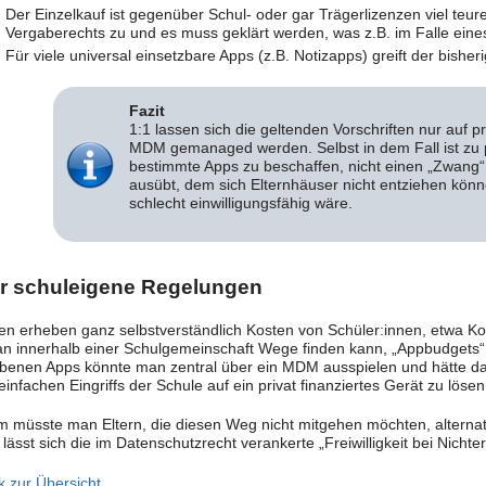
Der Einzelkauf ist gegenüber Schul- oder gar Trägerlizenzen viel teure
Vergaberechts zu und es muss geklärt werden, was z.B. im Falle ein
Für viele universal einsetzbare Apps (z.B. Notizapps) greift der bishe
Fazit
1:1 lassen sich die geltenden Vorschriften nur auf p
MDM gemanaged werden. Selbst in dem Fall ist zu p
bestimmte Apps zu beschaffen, nicht einen „Zwang
ausübt, dem sich Elternhäuser nicht entziehen könn
schlecht einwilligungsfähig wäre.
r schuleigene Regelungen
en erheben ganz selbstverständlich Kosten von Schüler:innen, etwa Ko
n innerhalb einer Schulgemeinschaft Wege finden kann, „Appbudgets“
benen Apps könnte man zentral über ein MDM ausspielen und hätte dan
infachen Eingriffs der Schule auf ein privat finanziertes Gerät zu lösen
 müsste man Eltern, die diesen Weg nicht mitgehen möchten, alternat
lässt sich die im Datenschutzrecht verankerte „Freiwilligkeit bei Nichterf
k zur Übersicht