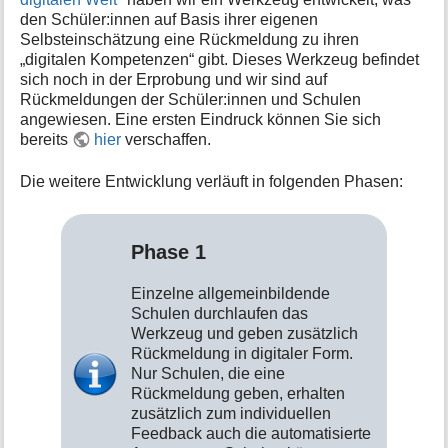
i
den Schüler:innen auf Basis ihrer eigenen
o
Selbsteinschätzung eine Rückmeldung zu ihren
n
„digitalen Kompetenzen“ gibt. Dieses Werkzeug befindet
e
sich noch in der Erprobung und wir sind auf
n
Rückmeldungen der Schüler:innen und Schulen
z
angewiesen. Eine ersten Eindruck können Sie sich
u
bereits
hier
verschaffen.
r
S
Die weitere Entwicklung verläuft in folgenden Phasen:
e
i
t
e
Phase 1
Einzelne allgemeinbildende
Schulen durchlaufen das
Werkzeug und geben zusätzlich
Rückmeldung in digitaler Form.
Nur Schulen, die eine
Rückmeldung geben, erhalten
zusätzlich zum individuellen
Feedback auch die automatisierte