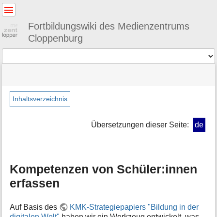
Benutzer-
Werkzeuge
Fortbildungswiki des Medienzentrums
Cloppenburg
Werkzeuge
Navigationsmenüs
Seitenstatus
Standortanzeiger
Sie
und
befinden
Suche
»
Seiten-
sich
mbk
Werkzeuge
Inhaltsverzeichnis
hier:
»
M
kompetenzschuelerinnen
e
Übersetzungen dieser Seite:
de
t
a
i
n
Kompetenzen von Schüler:innen
f
o
erfassen
r
m
a
Auf Basis des
KMK-Strategiepapiers "Bildung in der
t
digitalen Welt"
haben wir ein Werkzeug entwickelt, was