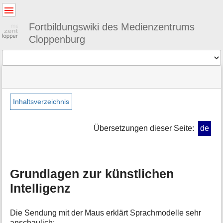
Benutzer-
Werkzeuge
Fortbildungswiki des Medienzentrums
Cloppenburg
Werkzeuge
Navigationsmenüs
Seitenstatus
Standortanzeiger
Sie
und
befinden
Suche
»
Seiten-
sich
ki
Werkzeuge
Inhaltsverzeichnis
hier:
»
M
basics
e
Übersetzungen dieser Seite:
de
t
a
i
n
Grundlagen zur künstlichen
f
o
Intelligenz
r
m
a
Die Sendung mit der Maus erklärt Sprachmodelle sehr
t
anschaulich: