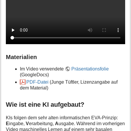
Materialien
Im Video verwendete
Präsentationsfolie
(GoogleDocs)
PDF-Datei
(Junge Tüftler, Lizenzangabe auf
dem Material)
Wie ist eine KI aufgebaut?
KIs folgen dem sehr alten informatischen EVA-Prinzip:
E
ingabe,
V
erarbeitung,
A
usgabe. Während im vorherigen
Video maschinelles Lernen auf einem sehr basalen