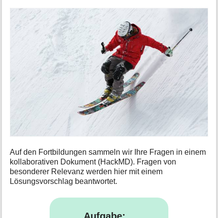
i
o
n
e
n
z
u
r
S
e
i
t
e
Auf den Fortbildungen sammeln wir Ihre Fragen in einem
kollaborativen Dokument (HackMD). Fragen von
besonderer Relevanz werden hier mit einem
Lösungsvorschlag beantwortet.
Aufgabe: