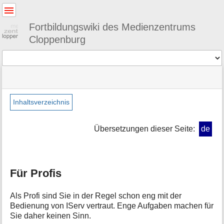
Benutzer-
Werkzeuge
Fortbildungswiki des Medienzentrums
Cloppenburg
Werkzeuge
Navigationsmenüs
Seitenstatus
Standortanzeiger
Sie
und
befinden
Suche
»
Seiten-
sich
iserv
Werkzeuge
Inhaltsverzeichnis
hier:
»
M
profis
e
Übersetzungen dieser Seite:
de
t
a
i
n
Für Profis
f
o
r
Als Profi sind Sie in der Regel schon eng mit der
m
Bedienung von IServ vertraut. Enge Aufgaben machen für
a
Sie daher keinen Sinn.
t