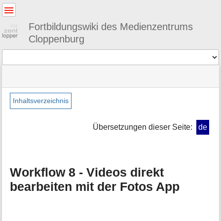
Benutzer-
Werkzeuge
Fortbildungswiki des Medienzentrums
Cloppenburg
Werkzeuge
Navigationsmenüs
Seitenstatus
Standortanzeiger
Sie
und
befinden
Suche
»
Seiten-
sich
lehrkraefte
Werkzeuge
Inhaltsverzeichnis
hier:
»
M
ipadworkflow08
e
Übersetzungen dieser Seite:
de
t
a
i
n
Workflow 8 - Videos direkt
f
o
bearbeiten mit der Fotos App
r
m
a
t